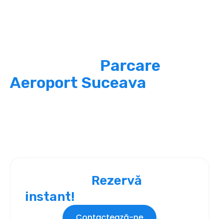
Proces simplu și rapid
Cum funcționează
serviciul de
Parcare
Aeroport Suceava
Plecarea ta devine mult mai ușoară cu un proces
simplu și rapid. Rezervi locul în câteva secunde,
ajungi la parcarea noastră aflată la doar 5 minute
de Aeroportul Suceava, iar echipa noastră te
transferă gratuit la terminal.
Rezervă
Pleci curând?
instant!
Contactează-ne