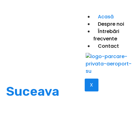
Acasă
Despre noi
Întrebări
frecvente
Contact
Parcare sigură la 5 minute de aeroport
Parcare Privată -
Parcare Aeroport
X
Suceava
Cea mai apropiată și convenabilă parcare de
Aeroportul Ștefan cel Mare Suceava – Transfer
gratuit, supraveghere 24/7 și loc garantat la
rezervare.