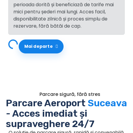
perioada dorită și beneficiază de tarife mai
mici pentru șederi mai lungi. Acces facil,
disponibilitate zilnică și proces simplu de
rezervare, fără bătăi de cap.
Se încarcă
Mai departe
Parcare sigură, fără stres
Parcare Aeroport
Suceava
- Acces imediat și
supraveghere 24/7
O soluție de parcare sigură, rapidă și convenabilă,