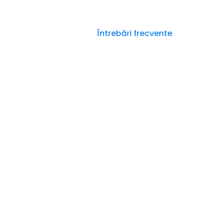
Acasă
Despre noi
Întrebări frecvente
Contac
ntrebări frecven