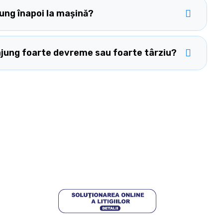
ung înapoi la mașină?
ajung foarte devreme sau foarte târziu?
t
ANPC
 Salcea,