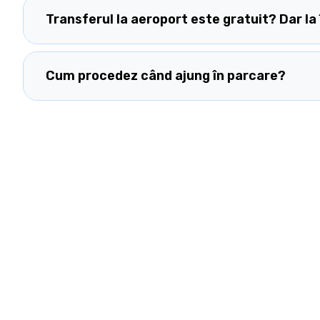
Transferul la aeroport este gratuit? Dar la
Cum procedez când ajung în parcare?
Parcare Aeroport Suceava – servicii sigure și rapide,
la doar câteva minute de terminal. Transfer gratuit și
supraveghere 24/7