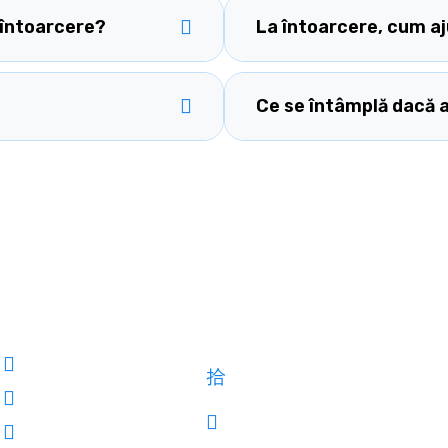
 întoarcere?
La întoarcere, cum aj
Ce se întâmplă dacă 
Meniu
Informații de contac
Acasă
Str. Calea Sucevei nr. 107,
Suceava
Despre noi
0745 955 781
Întrebări frecvente